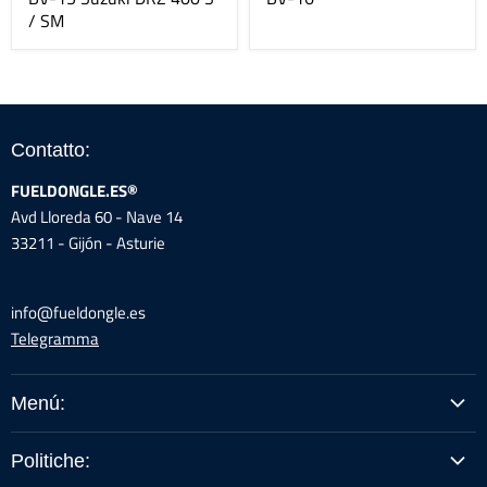
/ SM
Contatto:
FUELDONGLE.ES®
Avd Lloreda 60 - Nave 14
33211 - Gijón - Asturie
info@fueldongle.es
Telegramma
Menú:
ACQUISTA PER MODELLO
Politiche:
GUIDE/ISTRUZIONI